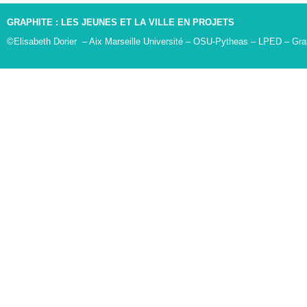
GRAPHITE : LES JEUNES ET LA VILLE EN PROJETS
©Elisabeth Dorier – Aix Marseille Université – OSU-Pytheas – LPED – Gra