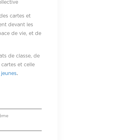
llective
des cartes et
ent devant les
pace de vie, et de
ts de classe, de
 cartes et celle
 jeunes
.
13ème