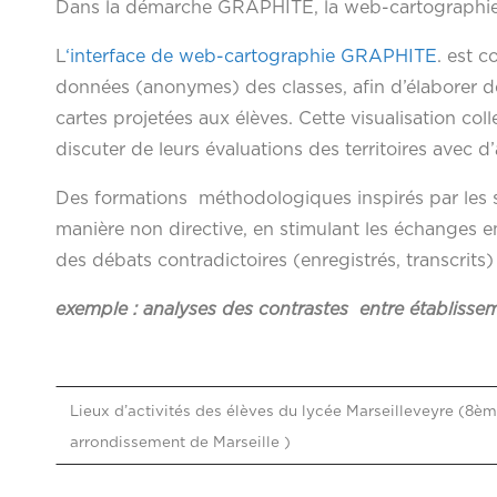
Dans la démarche GRAPHITE, la web-cartographie n’es
L
‘interface de web-cartographie GRAPHITE
. est 
données (anonymes) des classes, afin d’élaborer d
cartes projetées aux élèves. Cette visualisation co
discuter de leurs évaluations des territoires avec d’
Des formations méthodologiques inspirés par les s
manière non directive, en stimulant les échanges en
des débats contradictoires (enregistrés, transcrits)
exemple : analyses des contrastes entre établissem
Lieux d’activités des élèves du lycée Marseilleveyre (8è
arrondissement de Marseille )