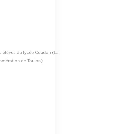
es élèves du lycée Coudon (La
)
omération de Toulon