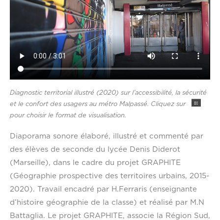
Diagnostic territorial illustré (2020) sur l’accessibilité, la sécurité
et le confort des usagers au métro Malpassé. Cliquez sur
pour choisir le format de visualisation.
Diaporama sonore élaboré, illustré et commenté par
des élèves de seconde du lycée Denis Diderot
(Marseille), dans le cadre du projet GRAPHITE
(Géographie prospective des territoires urbains, 2015-
2020). Travail encadré par H.Ferraris (enseignante
d’histoire géographie de la classe) et réalisé par M.N
Battaglia. Le projet GRAPHITE, associe la Région Sud,